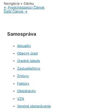
Navigácia v článku
←
Predchádzajúci Článok
Ďalší Článok
→
Samospráva
Aktuality
Obecný úrad
Úradná tabuľa
Zastupiteľstvo
Zmluvy
Faktúry
Objednávky
VZN
Verejné obstarávanie