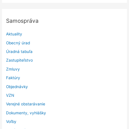
24.
októbra
Samospráva
2026
Aktuality
Obecný úrad
Úradná tabuľa
Zastupiteľstvo
Zmluvy
Faktúry
Objednávky
VZN
Verejné obstarávanie
Dokumenty, vyhlášky
Voľby