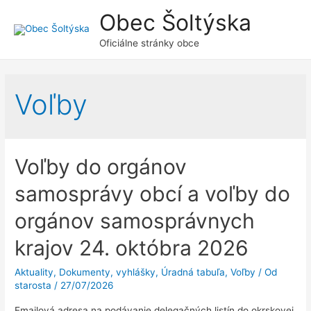
Obec Šoltýska
Oficiálne stránky obce
Voľby
Voľby do orgánov
samosprávy obcí a voľby do
orgánov samosprávnych
krajov 24. októbra 2026
Aktuality
,
Dokumenty, vyhlášky
,
Úradná tabuľa
,
Voľby
/ Od
starosta
/
27/07/2026
Emailová adresa na podávanie delegačných listín do okrskovej