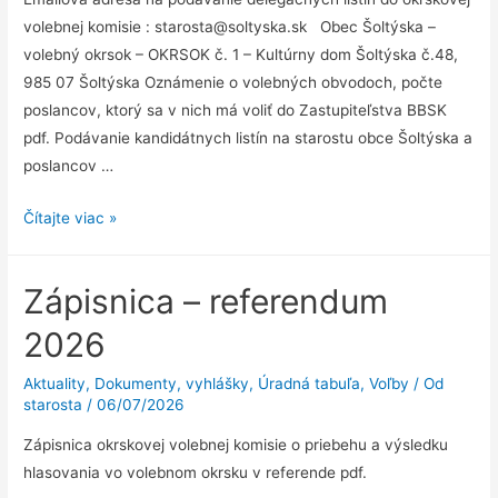
volebnej komisie : starosta@soltyska.sk Obec Šoltýska –
volebný okrsok – OKRSOK č. 1 – Kultúrny dom Šoltýska č.48,
985 07 Šoltýska Oznámenie o volebných obvodoch, počte
poslancov, ktorý sa v nich má voliť do Zastupiteľstva BBSK
pdf. Podávanie kandidátnych listín na starostu obce Šoltýska a
poslancov …
Voľby
Čítajte viac »
do
orgánov
Zápisnica – referendum
samosprávy
obcí
2026
a
voľby
Aktuality
,
Dokumenty, vyhlášky
,
Úradná tabuľa
,
Voľby
/ Od
starosta
/
06/07/2026
do
orgánov
Zápisnica okrskovej volebnej komisie o priebehu a výsledku
samosprávnych
hlasovania vo volebnom okrsku v referende pdf.
krajov