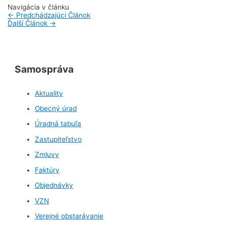
Navigácia v článku
←
Predchádzajúci Článok
Ďalší Článok
→
Samospráva
Aktuality
Obecný úrad
Úradná tabuľa
Zastupiteľstvo
Zmluvy
Faktúry
Objednávky
VZN
Verejné obstarávanie