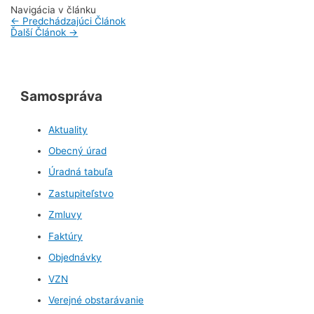
Navigácia v článku
←
Predchádzajúci Článok
Ďalší Článok
→
Samospráva
Aktuality
Obecný úrad
Úradná tabuľa
Zastupiteľstvo
Zmluvy
Faktúry
Objednávky
VZN
Verejné obstarávanie