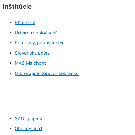
Inštitúcie
RK cirkev
Urbárna spoločnosť
Potraviny, pohostinstvo
Slovenská pošta
MAS Malohont
Mikroregión Sinec – kokavsko
SAD spojenia
Obecný úrad