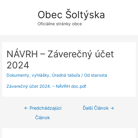
Obec Šoltýska
Oficiálne stránky obce
NÁVRH – Záverečný účet
2024
Dokumenty, vyhlášky
,
Úradná tabuľa
/ Od
starosta
Záverečný účet 2024. – NÁVRH doc.pdf
Navigácia
←
Predchádzajúci
Ďalší Článok
→
v
Článok
článku