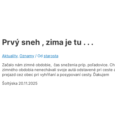
Prvý sneh , zima je tu . . .
Aktuality
,
Oznamy
/ Od
starosta
Začalo nám zimné obdobie, čas sneženia príp. poľadovice. C
zimného obdobia nenechávali svoje autá odstavené pri ceste a 
prejazd cez obec pri vyhŕňaní a posypovaní cesty. Ďakujem
Šoltýska 20.11.2025