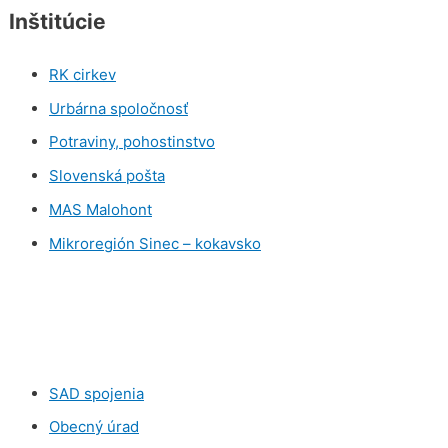
Inštitúcie
RK cirkev
Urbárna spoločnosť
Potraviny, pohostinstvo
Slovenská pošta
MAS Malohont
Mikroregión Sinec – kokavsko
SAD spojenia
Obecný úrad