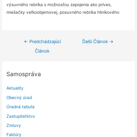
výsuvného rebríka s možnosťou zapojenia ako príves,
miešačky veľkoobjemovej, posuvného rebríka hliníkového
Navigácia
←
Predchádzajúci
Ďalší Článok
→
v
Článok
článku
Samospráva
Aktuality
Obecný úrad
Úradná tabuľa
Zastupiteľstvo
Zmluvy
Faktúry