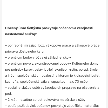
Obecný úrad Šoltýska poskytuje občanom a verejnosti
nasledovné služby:
– pohrebné: mraziaci box, výkopové práce a zákopové práce,
príprava dôstojného karu
– prenájom budovy bývalej základnej školy
– prenájom novo zrekonštruovanej budovy Kultúrneho domu
pre potreby karov, osláv jubileí, svadieb, krstín, porád, školení
a iných spoločenských udalostí, v ktorom je k dispozícii bufet,
kuchyňa, spoločenská sála s kapacitou max. 70 osôb
– sociálne služby osôb vyžadujúcich prepravu na ošetrenie a
pod.
– 2 krát mesačne sprostredkováva masérske služby
– podľa požiadaviek občanov poskytuje zápožičku materiálu: