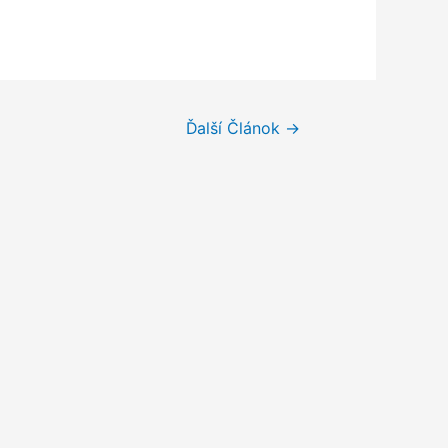
Ďalší Článok
→