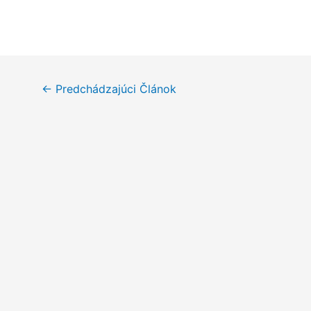
Navigácia
←
Predchádzajúci Článok
v
článku