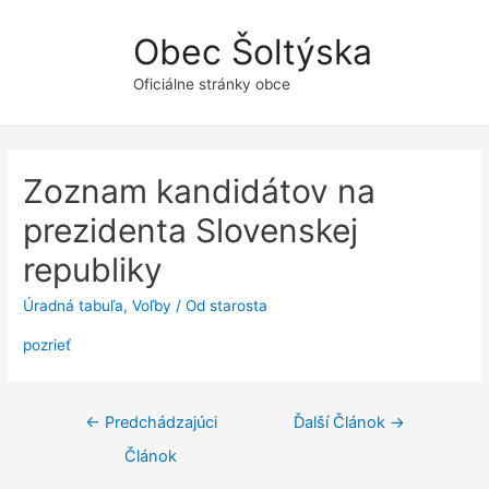
Obec Šoltýska
Oficiálne stránky obce
Zoznam kandidátov na
prezidenta Slovenskej
republiky
Úradná tabuľa
,
Voľby
/ Od
starosta
pozrieť
Navigácia
←
Predchádzajúci
Ďalší Článok
→
v
Článok
článku