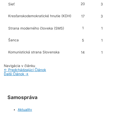
20
Sieť
3
Kresťanskodemokratické hnutie (KDH)
17
3
1
Strana moderného človeka (SMS)
1
Šanca
5
1
Komunistická strana Slovenska
14
1
Navigácia v článku
←
Predchádzajúci Článok
Ďalší Článok
→
Samospráva
Aktuality