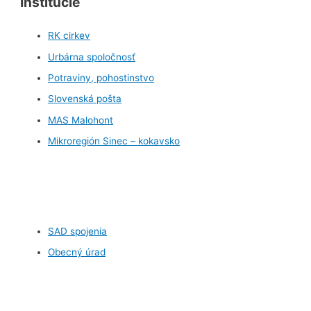
Inštitúcie
RK cirkev
Urbárna spoločnosť
Potraviny, pohostinstvo
Slovenská pošta
MAS Malohont
Mikroregión Sinec – kokavsko
SAD spojenia
Obecný úrad