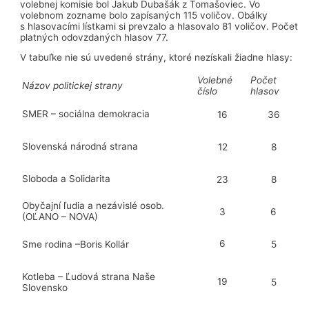
volebnej komisie bol Jakub Dubašák z Tomašoviec. Vo
volebnom zozname bolo zapísaných 115 voličov. Obálky
s hlasovacími lístkami si prevzalo a hlasovalo 81 voličov. Počet
platných odovzdaných hlasov 77.
V tabuľke nie sú uvedené strány, ktoré nezískali žiadne hlasy:
Volebné
Počet
Názov politickej strany
číslo
hlasov
SMER – sociálna demokracia
16
36
Slovenská národná strana
12
8
Sloboda a Solidarita
23
8
Obyčajní ľudia a nezávislé osob.
3
6
(OĽANO – NOVA)
6
Sme rodina –Boris Kollár
5
Kotleba – Ľudová strana Naše
19
5
Slovensko