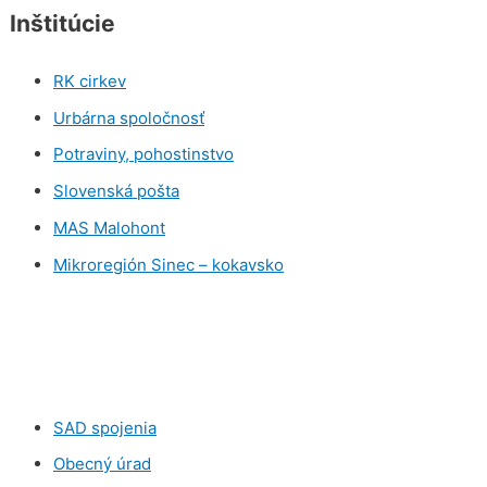
Inštitúcie
RK cirkev
Urbárna spoločnosť
Potraviny, pohostinstvo
Slovenská pošta
MAS Malohont
Mikroregión Sinec – kokavsko
SAD spojenia
Obecný úrad