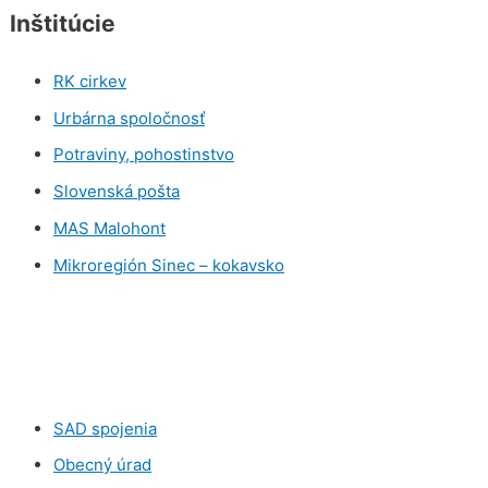
Inštitúcie
RK cirkev
Urbárna spoločnosť
Potraviny, pohostinstvo
Slovenská pošta
MAS Malohont
Mikroregión Sinec – kokavsko
SAD spojenia
Obecný úrad