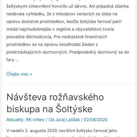
šoltýskymi cirkevníkmi hovorilo už dávno. Ani prípadná zbierka
nedávala vyhliadku, že z milodarov veriacich sa získa na
opravu dostatok prostriedkov, keďže šoltýska farnosť patri
medzi najchudobnejšie v regióne a obyvateľstvo tvoria
prevažne dôchodcovia. Pre nedostatok finančných
prostriedkov sa na opravu neodhodlal žiaden z
predchádzajúcich duchovných. Predposledný duchovný sa do
fary …
Generálna
Čítajte viac »
rekonštrukcia
interiéru
Návšteva rožňavského
farskej
budovy
biskupa na Šoltýske
Aktuality
,
RK cirkev
/ Od
Juraj Laššák
/
02/08/2020
V nedeľu 2. augusta 2020 navštívil šoltýsku farnosť jeho