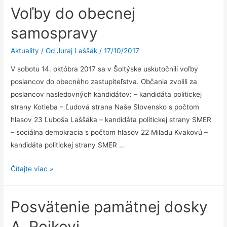
ako
Voľby do obecnej
prezentácia
mikroregiónu
samospravy
Aktuality
/ Od
Juraj Laššák
/
17/10/2017
V sobotu 14. októbra 2017 sa v Šoltýske uskutočnili voľby
poslancov do obecného zastupiteľstva. Občania zvolili za
poslancov nasledovných kandidátov: – kandidáta politickej
strany Kotleba – Ľudová strana Naše Slovensko s počtom
hlasov 23 Ľuboša Laššáka – kandidáta politickej strany SMER
– sociálna demokracia s počtom hlasov 22 Miladu Kvakovú –
kandidáta politickej strany SMER …
Voľby
Čítajte viac »
do
obecnej
Posvätenie pamätnej dosky
samospravy
A. Rojkovi