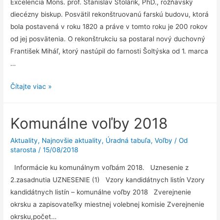
Excelencia Mons. prof. Stanislav Stolárik, PhD., rožňavský
diecézny biskup. Posvätil rekonštruovanú farskú budovu, ktorá
bola postavená v roku 1820 a práve v tomto roku je 200 rokov
od jej posvätenia. O rekonštrukciu sa postaral nový duchovný
František Miháľ, ktorý nastúpil do farnosti Šoltýska od 1. marca
…
Návšteva
Čítajte viac »
rožňavského
biskupa
Komunálne voľby 2018
na
Šoltýske
Aktuality
,
Najnovšie aktuality
,
Úradná tabuľa
,
Voľby
/ Od
starosta
/
15/08/2018
Informácie ku komunálnym voľbám 2018. Uznesenie z
2.zasadnutia UZNESENIE (1) Vzory kandidátnych listín Vzory
kandidátnych listín – komunálne voľby 2018 Zverejnenie
okrsku a zapisovateľky miestnej volebnej komisie Zverejnenie
okrsku,počet…