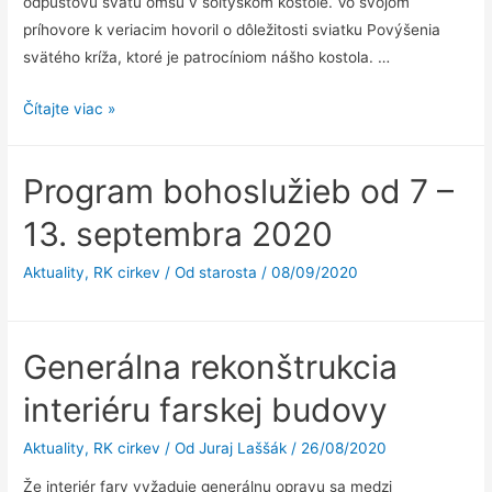
odpústovú svätú omšu v šoltýskom kostole. Vo svojom
príhovore k veriacim hovoril o dôležitosti sviatku Povýšenia
svätého kríža, ktoré je patrocíniom nášho kostola. …
Návšteva
Čítajte viac »
vojenského
biskupa
Program bohoslužieb od 7 –
v
šoltýskej
13. septembra 2020
farnosti
Aktuality
,
RK cirkev
/ Od
starosta
/
08/09/2020
Generálna rekonštrukcia
interiéru farskej budovy
Aktuality
,
RK cirkev
/ Od
Juraj Laššák
/
26/08/2020
Že interiér fary vyžaduje generálnu opravu sa medzi