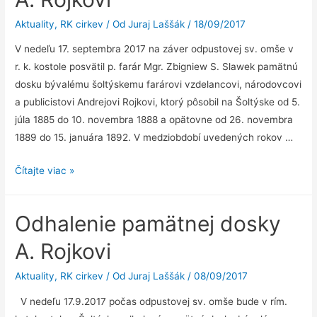
Aktuality
,
RK cirkev
/ Od
Juraj Laššák
/
18/09/2017
V nedeľu 17. septembra 2017 na záver odpustovej sv. omše v
r. k. kostole posvätil p. farár Mgr. Zbigniew S. Slawek pamätnú
dosku bývalému šoltýskemu farárovi vzdelancovi, národovcovi
a publicistovi Andrejovi Rojkovi, ktorý pôsobil na Šoltýske od 5.
júla 1885 do 10. novembra 1888 a opätovne od 26. novembra
1889 do 15. januára 1892. V medziobdobí uvedených rokov …
Posvätenie
Čítajte viac »
pamätnej
dosky
Odhalenie pamätnej dosky
A.
Rojkovi
A. Rojkovi
Aktuality
,
RK cirkev
/ Od
Juraj Laššák
/
08/09/2017
V nedeľu 17.9.2017 počas odpustovej sv. omše bude v rím.