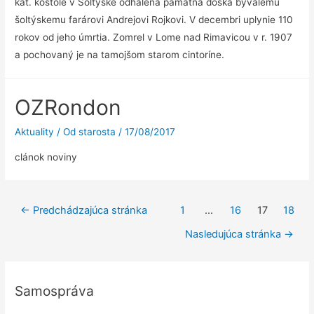
kat. kostole v Šoltýske odhalená pamätná doska bývalému
šoltýskemu farárovi Andrejovi Rojkovi. V decembri uplynie 110
rokov od jeho úmrtia. Zomrel v Lome nad Rimavicou v r. 1907
a pochovaný je na tamojšom starom cintoríne.
OZRondon
Aktuality
/ Od
starosta
/
17/08/2017
clánok noviny
Navigácia
←
Predchádzajúca stránka
1
…
16
17
18
v
Nasledujúca stránka
→
článkoch
Samospráva