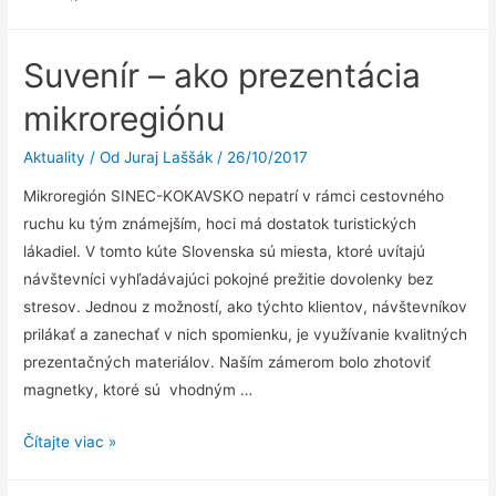
Suvenír – ako prezentácia
mikroregiónu
Aktuality
/ Od
Juraj Laššák
/
26/10/2017
Mikroregión SINEC-KOKAVSKO nepatrí v rámci cestovného
ruchu ku tým známejším, hoci má dostatok turistických
lákadiel. V tomto kúte Slovenska sú miesta, ktoré uvítajú
návštevníci vyhľadávajúci pokojné prežitie dovolenky bez
stresov. Jednou z možností, ako týchto klientov, návštevníkov
prilákať a zanechať v nich spomienku, je využívanie kvalitných
prezentačných materiálov. Naším zámerom bolo zhotoviť
magnetky, ktoré sú vhodným …
Suvenír
Čítajte viac »
–