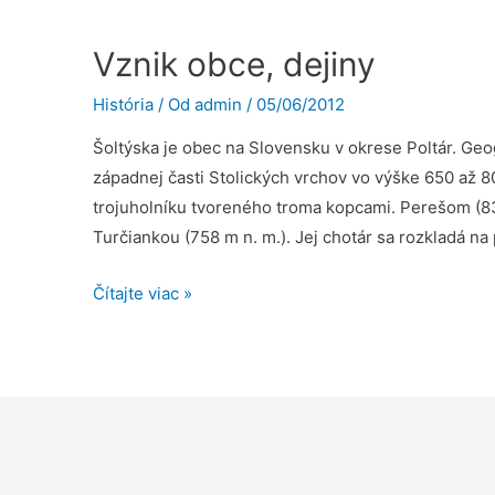
Vznik obce, dejiny
História
/ Od
admin
/
05/06/2012
Šoltýska je obec na Slovensku v okrese Poltár. Geo
západnej časti Stolických vrchov vo výške 650 až 8
trojuholníku tvoreného troma kopcami. Perešom (83
Turčiankou (758 m n. m.). Jej chotár sa rozkladá na
Vznik
Čítajte viac »
obce,
dejiny